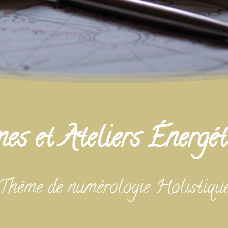
es et Ateliers É
nergét
Thème de numérologie Holistiqu