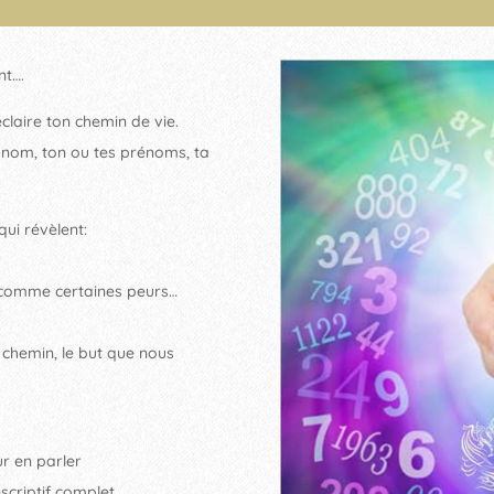
nt….
laire ton chemin de vie.
on nom, ton ou tes prénoms, ta
qui révèlent:
s comme certaines peurs…
 chemin, le but que nous
r en parler
scriptif complet.