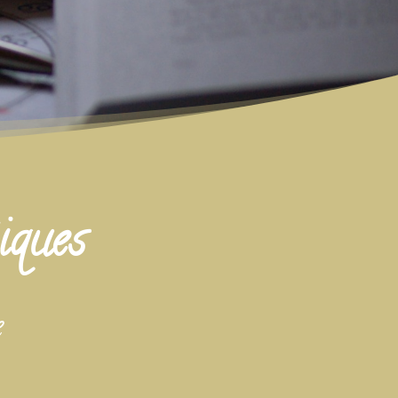
iques
e