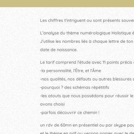
Les chiffres t’intriguent ou sont présents souve
L’analyse du thème numérologique Holistique éc
J’utilise les nombres liés à chaque lettre de t
date de naissance.
Le tarif comprend l’étude avec 11 points précis 
-la personnalité, l’Être, et l’Âme
-nos qualités, nos défauts ou autres blessure
-pourquoi ? des schémas répétitifs
-les atouts que nous possédons pour réussir le
avons choisi
-parfois découvrir ce chemin !
un rdv de 60mn en présentiel ou par skype pou
et le thème en pdf ou version papier avec le de