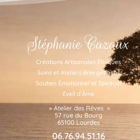
Stéphanie Cazaux
Créations Artisanales Éthiques
Soins et Ateliers énergétiques
Soutien Émotionnel et Spirituel
Éveil d’Âme
» Atelier des Rêves »
57 rue du Bourg
65100 Lourdes
06.76.94.51.16