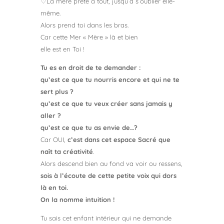
♡La mère prête à tout, jusqu’à s’oublier elle-
même.
Alors prend toi dans les bras.
Car cette Mer « Mère » là et bien
elle est en Toi !
Tu es en droit de te demander :
qu’est ce que tu nourris encore et qui ne te
sert plus ?
qu’est ce que tu veux créer sans jamais y
aller ?
qu’est ce que tu as envie de…?
Car OUI,
c’est dans cet espace Sacré que
naît ta créativité
.
Alors descend bien au fond va voir ou ressens,
sois à l’écoute de cette petite voix qui dors
là en toi.
On la nomme intuition !
Tu sais cet enfant intérieur qui ne demande