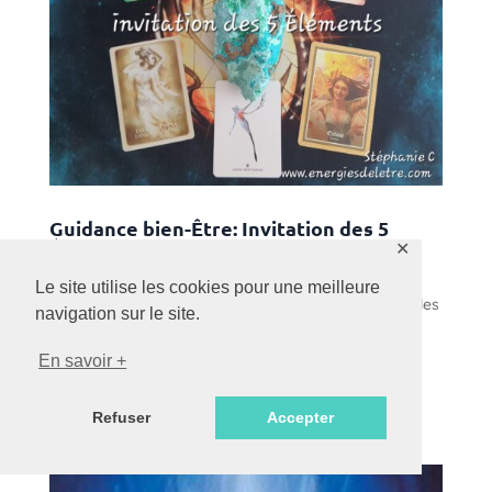
Guidance bien-Être: Invitation des 5
Éléments !
✕
Oct 24, 2022
|
Amour et couple
,
Pratique
Le site utilise les cookies pour une meilleure
Le Coup de pouce de la semaine 43: invitation par les
navigation sur le site.
5 Eléments, pour passer à autre chose…
prenez ce qui résonne pour vous.
En savoir +
Couple sacré ou pas, ce message est pour toi si tu
travailles sur toi, sur ton arbre…
Refuser
Accepter