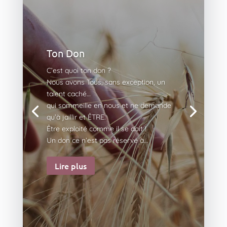
Ton Don
C’est quoi ton don ?
Nous avons Tous, sans exception, un
talent caché…
qui sommeille en nous et ne demande
qu’à jaillir et ÊTRE.
Être exploité comme il se doit !
Un don ce n’est pas réservé à…
Lire plus