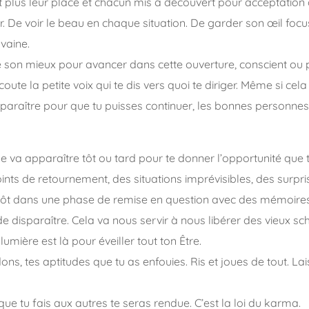
plus leur place et chacun mis à découvert pour acceptation d
. De voir le beau en chaque situation. De garder son œil focus 
 vaine.
 son mieux pour avancer dans cette ouverture, conscient ou p
coute la petite voix qui te dis vers quoi te diriger. Même si cel
raître pour que tu puisses continuer, les bonnes personnes, 
e va apparaître tôt ou tard pour te donner l’opportunité que 
oints de retournement, des situations imprévisibles, des surpr
tôt dans une phase de remise en question avec des mémoires
 disparaître. Cela va nous servir à nous libérer des vieux s
lumière est là pour éveiller tout ton Être.
dons, tes aptitudes que tu as enfouies. Ris et joues de tout. La
ue tu fais aux autres te seras rendue. C’est la loi du karma.