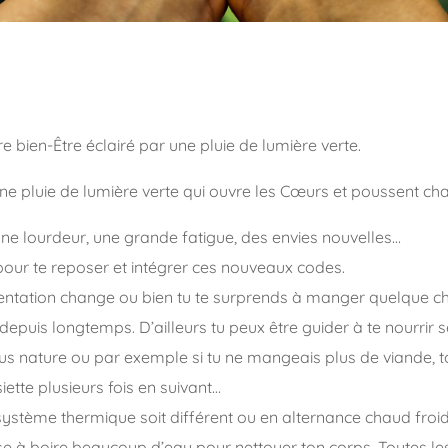
e bien-Être éclairé par une pluie de lumière verte.
e pluie de lumière verte qui ouvre les Cœurs et poussent cha
une lourdeur, une grande fatigue, des envies nouvelles…
our te reposer et intégrer ces nouveaux codes.
mentation change ou bien tu te surprends à manger quelque c
puis longtemps. D’ailleurs tu peux être guider à te nourrir s
us nature ou par exemple si tu ne mangeais plus de viande, t
ette plusieurs fois en suivant…
 système thermique soit différent ou en alternance chaud froid
e à boire beaucoup d’eau pour nettoyer ton corps. Toutes les 