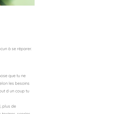
cun à se réparer.
hose que tu ne
elon les besoins
out d un coup tu
, plus de
toxines, scories,