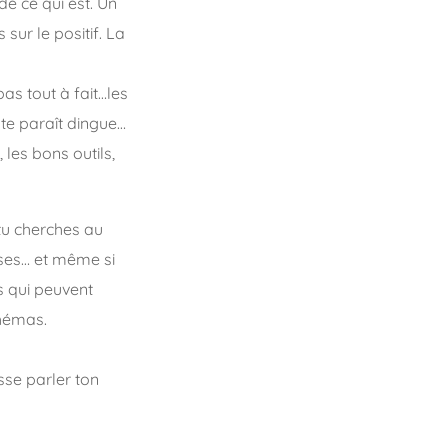
e ce qui est. Un
sur le positif. La
as tout à fait…les
a te paraît dingue…
les bons outils,
tu cherches au
ises… et même si
 qui peuvent
chémas.
isse parler ton