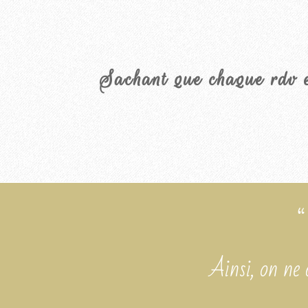
Sachant que chaque rdv e
“
Ainsi, on ne 