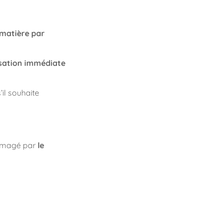
 matière par
lisation immédiate
il souhaite
e imagé par
le