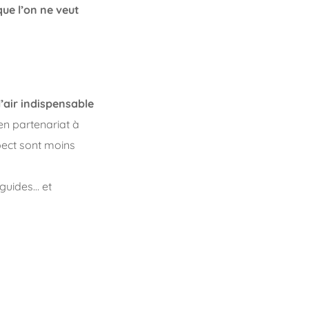
que l’on ne veut
l’air indispensable
en partenariat à
pect sont moins
 guides… et