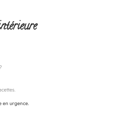
ntérieure
?
acettes.
e en urgence.