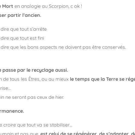
e Mort
en analogie au Scorpion, c ok !
er partir l’ancien.
dire que tout s’arrête
dire que tout est fini
 dire que les bons aspects ne doivent pas être conservés.
passe par le recyclage aussi.
n de tous les Êtres, ou au mieux
le temps que la Terre se ré
rise…
n ne seront pas ceux de hier.
ermanence.
de croire que tout va se stabiliser…
humain et pas que,
est celui de se régénérer, de s’adapter, 