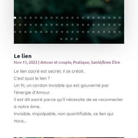
Le lien
Nov 11, 2023
|
Amour et couple
,
Pratique
,
Santé/bien Être
Le lien sacré est secret, il se créait.
C’est quoi le lien ?
Un fil, un cordon invisible qui est gouverné par
l’énergie d’Amour.
Il est dit sacré parce qu’il nécessite de se reconnecter
à notre âme.
Invisible, impalpable, non quantifiable, ce lien qui
nous…