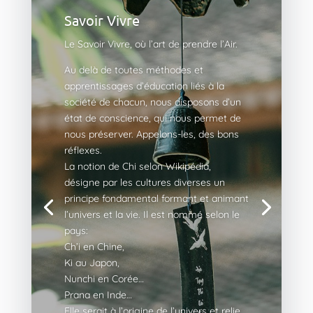
Savoir Vivre
Le Savoir Vivre, où l’art de prendre l’Air.
Au delà de toutes méthodes et
apprentissages d’éducation liés à la
société de chacun, nous disposons d’un
état de conscience, qui nous permet de
nous préserver. Appelons-les, des bons
réflexes.
La notion de Chi selon Wikipédia,
désigne par les cultures diverses un
principe fondamental formant et animant
l’univers et la vie. Il est nommé selon le
pays:
Ch’i en Chine,
Ki au Japon,
Nunchi en Corée…
Prana en Inde…
Elle serait à l’origine de l’univers et relie