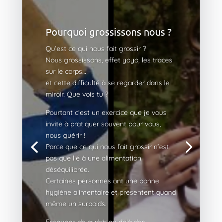
Pourquoi grossissons nous ?
Qu’est ce qui nous fait grossir ?
Nous grossissons, effet yoyo, les traces
sur le corps…
et cette difficulté à se regarder dans le
miroir. Que vois tu ?
Pourtant c’est un exercice que je vous
invite à pratiquer souvent pour vous,
nous guérir !
Parce que ce qui nous fait grossir n’est
pas que lié à une alimentation
déséquilibrée.
Certaines personnes ont une bonne
hygiène alimentaire et présentent quand
même un surpoids.
Essayons de guérir au delà des