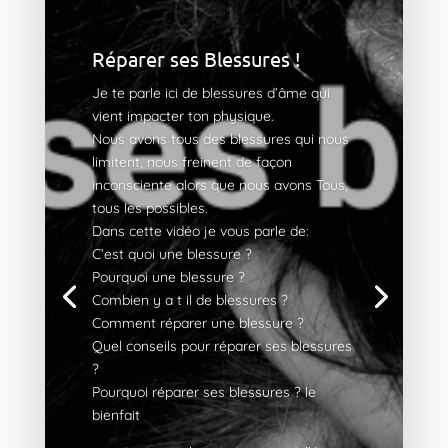
Réparer ses Blessures !
Je te parle ici de blessures d’âme qui
vient impacter ton physique.
Nous avons tous des blessures qui nous
limitent, nous freinent de façon
inconsciente alors que nous avons Tous,
tous les possibles.
Dans cette vidéo je vous parle de:
C’est quoi une blessure ?
Pourquoi une blessure ?
Combien y a t il de blessures ?
Comment réparer une blessure ?
Quel conseils pour réparer ses blessures
?
Pourquoi réparer ses blessures ? le
bienfait