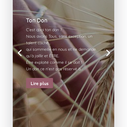
Ton Don
C’est quoi ton don ?
Nous avons Tous, sans exception, un
talent caché…
qui sommeille en nous et ne demande
qu’à jaillir et ÊTRE.
Être exploité comme il se doit !
Un don ce n’est pas réservé à…
Lire plus