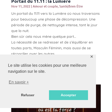
Portail du 11.11 : la Lumière
Nov 11, 2022
|
Amour et couple
,
Santé/bien Être
Un portail du 11.11 vers la Lumière où nous traversons
pour beaucoup une phase de décompression. Une
période de purge, de nettoyage intense, tant le jour
que la nuit.
Bien sûr cela nous mène quelque part…
La nécessité de se redresser et de s’équilibrer en
toutes parts, Masculin Féminin, mais aussi de se
réconcilier avec les autres.
✕
Réparer le fil Argent qui nous relie au Sacré.
Si tu as envie d’évoluer en pleine conscience et
Le site utilise les cookies pour une meilleure
découvrir les 7 passages, contacte moi.
navigation sur le site.
En savoir +
Refuser
Accepter